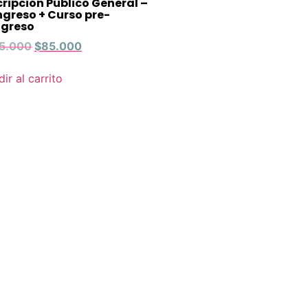
cripción Público General –
greso + Curso pre-
greso
5.000
$
85.000
ir al carrito