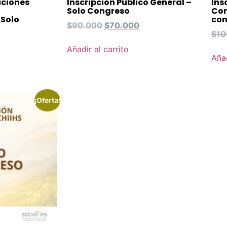
uciones
Inscripción Público General –
Ins
Solo Congreso
Con
 Solo
con
$
90.000
$
70.000
$
10
Añadir al carrito
Añad
¡Oferta!