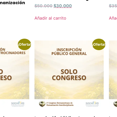
manización
$
50.000
$
30.000
$
35
Añadir al carrito
Añad
¡Oferta!
¡Oferta!