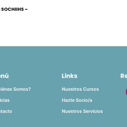
s SOCHIIHS –
enú
Links
R
iénes Somos?
Nuestros Cursos
icias
Hazte Socio/a
tacto
Nuestros Servicios