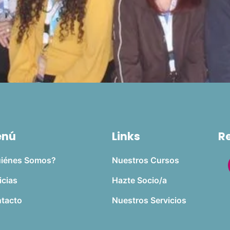
enú
Links
R
iénes Somos?
Nuestros Cursos
icias
Hazte Socio/a
tacto
Nuestros Servicios