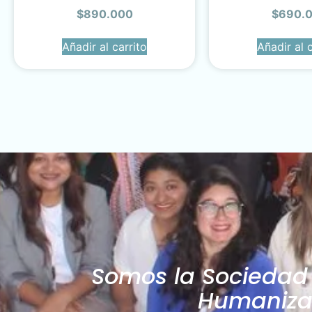
$
890.000
$
690.
Añadir al carrito
Añadir al c
Somos la Sociedad C
Humanizac