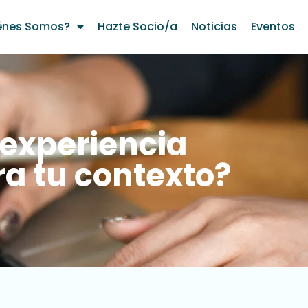
énes Somos?
Hazte Socio/a
Noticias
Eventos
 experiencia
a tu contexto?