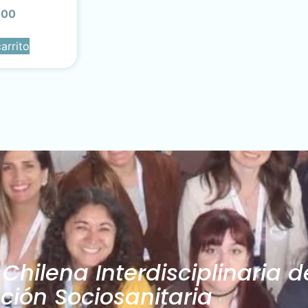
000
arrito
hilena Interdisciplinaria d
ión Sociosanitaria