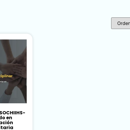
 SOCHIIHS-
do en
ación
itaria