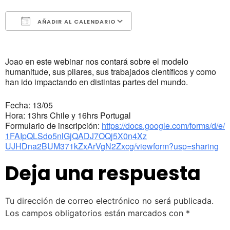
AÑADIR AL CALENDARIO
Descargar ICS
Google Calendar
Joao en este webinar nos contará sobre el modelo
humanitude, sus pilares, sus trabajados científicos y como
han ido impactando en distintas partes del mundo.
Fecha: 13/05
Hora: 13hrs Chile y 16hrs Portugal
Formulario de inscripción:
https://docs.google.com/forms/
d/e/
1FAIpQLSdo5nlGjQADJ7OQj5X0n4Xz
UJHDna2BUM371kZxArVgN2Zxcg/
viewform?usp=sharing
Deja una respuesta
Tu dirección de correo electrónico no será publicada.
Los campos obligatorios están marcados con
*