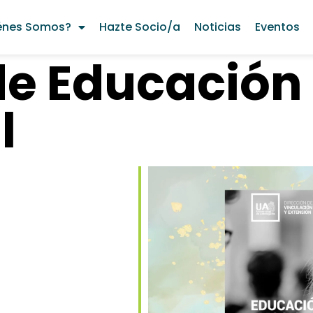
énes Somos?
Hazte Socio/a
Noticias
Eventos
de Educación
l
lendar
iCalendar
Office 36