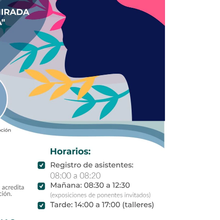
5
Outlook Live