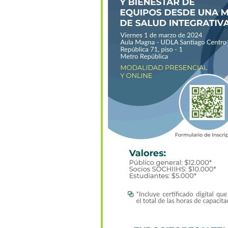
lendar
iCalendar
Office 36