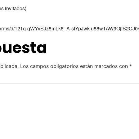
s invitados)
com/forms/d/121q-qWYvSJz8mLk8_A-sIYpJwk-u88w1AW9OjfS2CJ0/p
puesta
blicada.
Los campos obligatorios están marcados con
*