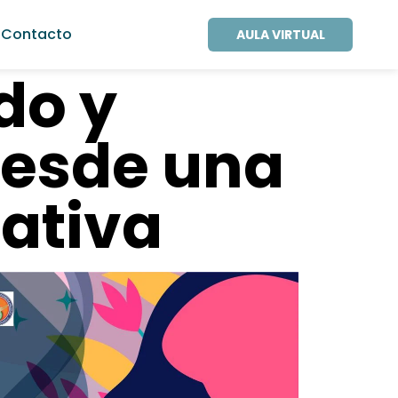
Contacto
AULA VIRTUAL
do y
desde una
rativa