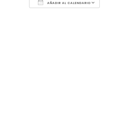
AÑADIR AL CALENDARIO
Descargar ICS
Google Ca