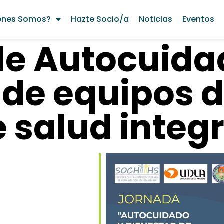
énes Somos?
Hazte Socio/a
Noticias
Eventos
de Autocuida
 de equipos 
 salud integ