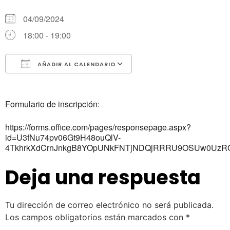
04/09/2024
18:00 - 19:00
AÑADIR AL CALENDARIO
Descargar ICS
Google Calendar
Formulario de inscripción:
https://forms.office.com/pages/responsepage.aspx?
id=U3fNu74pv06Gt9H48ouQlV-
4TkhrkXdCrnJnkgB8YOpUNkFNTjNDQjRRRU9OSUw0UzRGU
Deja una respuesta
Tu dirección de correo electrónico no será publicada.
Los campos obligatorios están marcados con
*