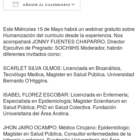
AÑADIR AL CALENDARIO
Descargar ICS
Google Calendar
Este Miércoles 15 de Mayo habrá un webinar gratuito sobre
H
umanización del currículo desde la experiencia. Nos
acompañará JONNY FUENTES CHAPARRO, Director
Ejecutivo de Pregrado: SOCHIIHS Moderador, habrán
diferentes invitados como:
SCARLET SILVA OLMOS:
Licenciada en Bioanálisis,
Tecnólogo Medica, Magister en Salud Pública. Universidad
Bernardo O’Higgins.
ISABEL FLOREZ ESCOBAR:
Licenciada en Enfermería;
Especialista en Epidemiología; Magister Scientiarum en
Salud Pública; PhD en Salud Colectiva. Fundación
Universitaria del Área Andina.
JHON JAIRO OCAMPO:
Médico Cirujano; Epidemiólogo;
Magister en Salud Pública, Consultor enfermedades de la
infancia y crónicas. Fundación Universitaria del Área