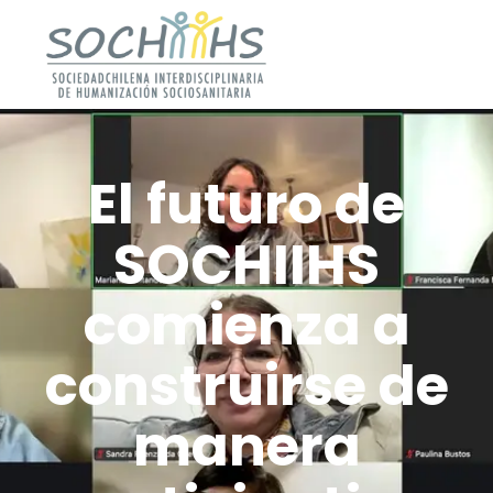
El futuro de
SOCHIIHS
comienza a
construirse de
manera