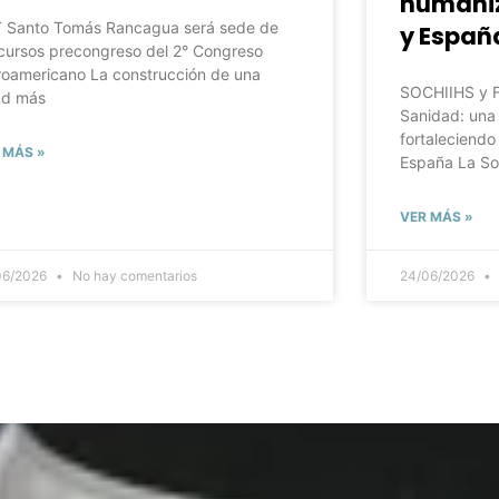
humaniz
 Santo Tomás Rancagua será sede de
y Españ
 cursos precongreso del 2° Congreso
roamericano La construcción de una
SOCHIIHS y F
ud más
Sanidad: una 
fortaleciendo
 MÁS »
España La So
VER MÁS »
06/2026
No hay comentarios
24/06/2026