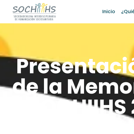
Inicio
¿Qui
Presentació
de la Memo
SOCHIIHS 
Asamb