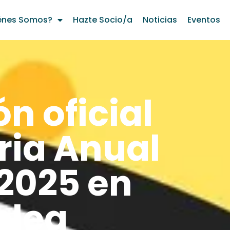
énes Somos?
Hazte Socio/a
Noticias
Eventos
n oficial
ria Anual
2025 en
lea