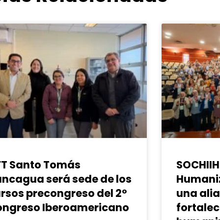
FT Santo Tomás
SOCHIIH
ncagua será sede de los
Humaniz
rsos precongreso del 2°
una ali
ongreso Iberoamericano
fortalec