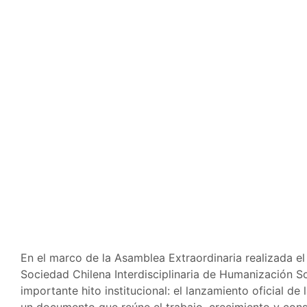
Extraord
contacto dd
junio 3, 
En el marco de la Asamblea Extraordinaria realizada el
Sociedad Chilena Interdisciplinaria de Humanización So
importante hito institucional: el lanzamiento oficial de 
un documento que reúne el trabajo, crecimiento y con