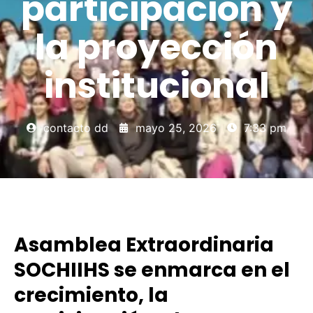
participación y
la proyección
institucional
contacto dd
mayo 25, 2026
7:33 pm
Asamblea Extraordinaria
SOCHIIHS se enmarca en el
crecimiento, la