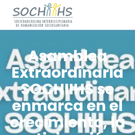
Asamblea
Extraordinaria
SOCHIIHS se
enmarca en el
crecimiento, la