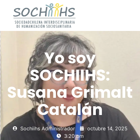
Yo soy
SOCHIIHS:
Susana Grimalt
Catalán
Sochiihs Administrador
octubre 14, 2025
3:20 pm