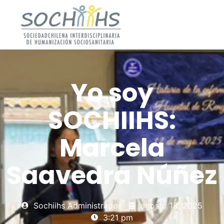
Yo soy
SOCHIIHS:
Marcela
Saavedra Núñez
Sochiihs Administrador
agosto 18, 2025
3:21 pm