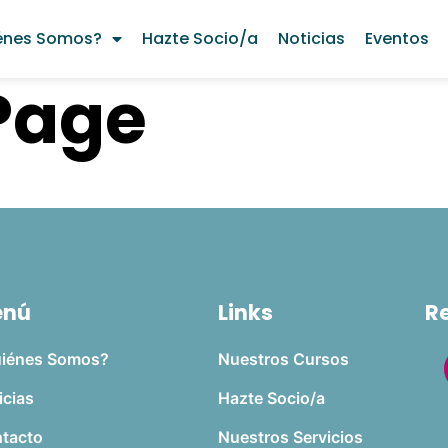
énes Somos?
Hazte Socio/a
Noticias
Eventos
Page
enú
Links
R
iénes Somos?
Nuestros Cursos
icias
Hazte Socio/a
tacto
Nuestros Servicios