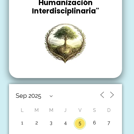
Humanización
Interdisciplinaria"
L
M
M
J
V
S
D
1
2
3
4
6
7
5