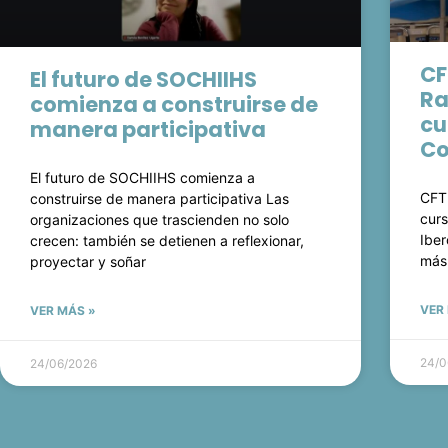
CF
El futuro de SOCHIIHS
Ra
comienza a construirse de
cu
manera participativa
Co
El futuro de SOCHIIHS comienza a
CFT
construirse de manera participativa Las
curs
organizaciones que trascienden no solo
Iber
crecen: también se detienen a reflexionar,
más
proyectar y soñar
VER
VER MÁS »
24/0
24/06/2026