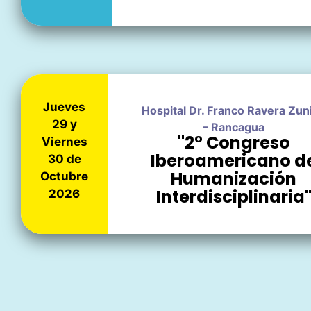
Jueves
Hospital Dr. Franco Ravera Zun
29 y
– Rancagua
"2° Congreso
Viernes
Iberoamericano d
30 de
Humanización
Octubre
Interdisciplinaria
2026