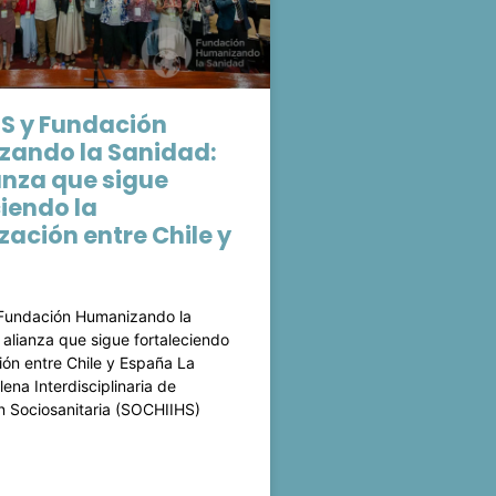
S y Fundación
ando la Sanidad:
anza que sigue
ciendo la
ación entre Chile y
Fundación Humanizando la
 alianza que sigue fortaleciendo
ión entre Chile y España La
ena Interdisciplinaria de
 Sociosanitaria (SOCHIIHS)