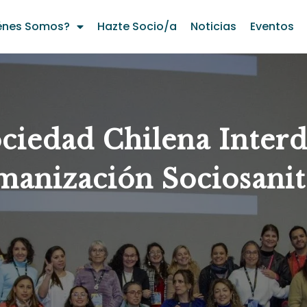
énes Somos?
Hazte Socio/a
Noticias
Eventos
ciedad Chilena Interdi
anización Sociosanit