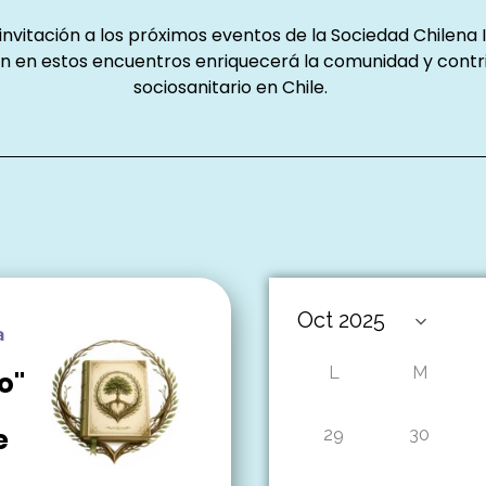
nvitación a los próximos eventos de la Sociedad Chilena I
ón en estos encuentros enriquecerá la comunidad y contri
sociosanitario en Chile.
a
L
M
o"
e
29
30