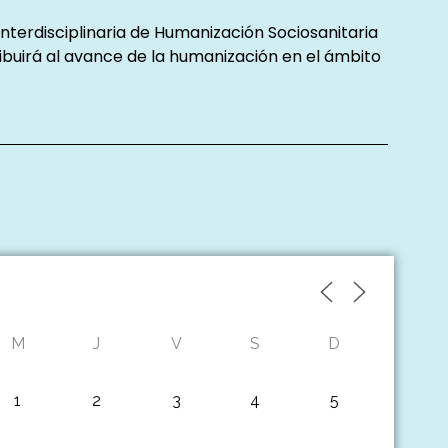
nterdisciplinaria de Humanización Sociosanitaria
buirá al avance de la humanización en el ámbito
M
J
V
S
D
1
2
3
4
5