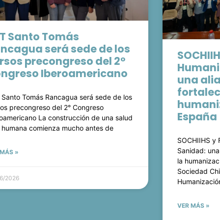
T Santo Tomás
ncagua será sede de los
SOCHIIH
rsos precongreso del 2°
Humaniz
ngreso Iberoamericano
una ali
fortale
 Santo Tomás Rancagua será sede de los
humaniz
os precongreso del 2° Congreso
España
oamericano La construcción de una salud
 humana comienza mucho antes de
SOCHIIHS y 
Sanidad: una
 MÁS »
la humanizac
Sociedad Chil
6/2026
Humanización
VER MÁS »